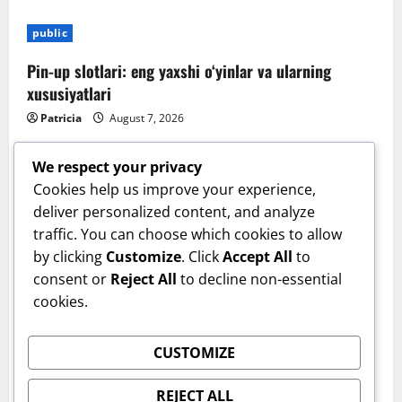
public
Pin-up slotlari: eng yaxshi o‘yinlar va ularning
xususiyatlari
Patricia
August 7, 2026
We respect your privacy
Cookies help us improve your experience,
deliver personalized content, and analyze
traffic. You can choose which cookies to allow
by clicking
Customize
. Click
Accept All
to
consent or
Reject All
to decline non-essential
cookies.
Sanatate
CUSTOMIZE
Cum îți verifici sănătatea inimii acasă. Tensiunea
arterială care te trimite la medic. Dr. Monica Trofin-
REJECT ALL