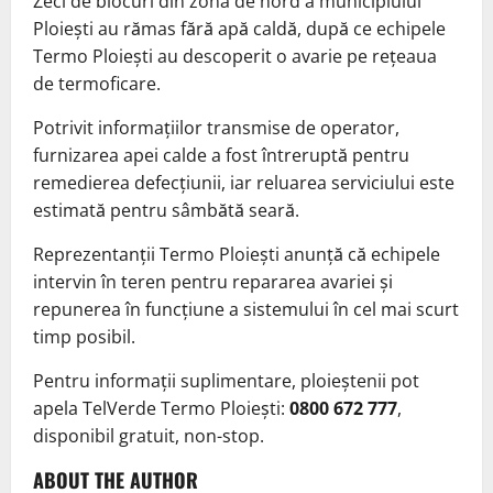
Zeci de blocuri din zona de nord a municipiului
Ploiești au rămas fără apă caldă, după ce echipele
Termo Ploiești au descoperit o avarie pe rețeaua
de termoficare.
Potrivit informațiilor transmise de operator,
furnizarea apei calde a fost întreruptă pentru
remedierea defecțiunii, iar reluarea serviciului este
estimată pentru sâmbătă seară.
Reprezentanții Termo Ploiești anunță că echipele
intervin în teren pentru repararea avariei și
repunerea în funcțiune a sistemului în cel mai scurt
timp posibil.
Pentru informații suplimentare, ploieștenii pot
apela TelVerde Termo Ploiești:
0800 672 777
,
disponibil gratuit, non-stop.
ABOUT THE AUTHOR