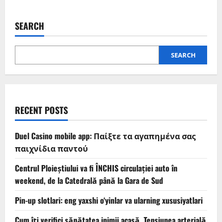
SEARCH
SEARCH
RECENT POSTS
Duel Casino mobile app: Παίξτε τα αγαπημένα σας
παιχνίδια παντού
Centrul Ploieștiului va fi ÎNCHIS circulației auto în
weekend, de la Catedrală până la Gara de Sud
Pin-up slotlari: eng yaxshi o‘yinlar va ularning xususiyatlari
Cum îți verifici sănătatea inimii acasă. Tensiunea arterială