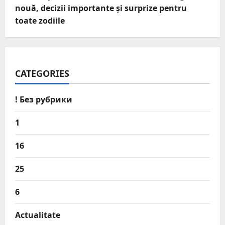
nouă, decizii importante și surprize pentru
toate zodiile
CATEGORIES
! Без рубрики
1
16
25
6
Actualitate