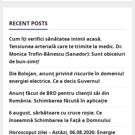
RECENT POSTS
Cum îți verifici sănătatea inimii acasă.
Tensiunea arterială care te trimite la medic. Dr.
Monica Trofin-Bănescu (Sanador): Sunt obiceiuri
de bun-simț!
Ilie Bolojan, anunț privind riscurile în domeniul
energiei electrice. Ce a decis Guvernul
Anunț făcut de BRD pentru clienții săi din
România. Schimbarea făcută în aplicație
6 august, sărbătoare cu cruce roșie. Ce
înseamnă Schimbarea la Față a Domnului
Horoscopul zilei – Astăzi, 06.08.2026: Energie