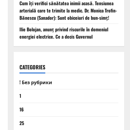
Cum îți verifici sănătatea inimii acasă. Tensiunea
arterială care te trimite la medic. Dr. Monica Trofin-
Bănescu (Sanador): Sunt obiceiuri de bun-simț!
Ilie Bolojan, anunț privind riscurile în domeniul
energiei electrice. Ce a decis Guvernul
CATEGORIES
! Без рубрики
1
16
25