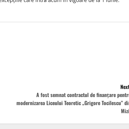
excepțiile care intră acum în vigoare de la 1 iunie.
Next
A fost semnat contractul de finanțare pentr
modernizarea Liceului Teoretic „Grigore Tocilescu” di
Mizi