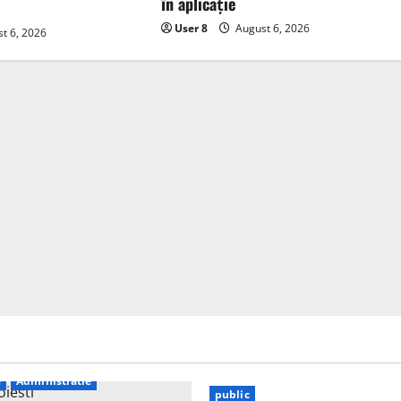
în aplicație
User 8
August 6, 2026
t 6, 2026
e
Administratie
public