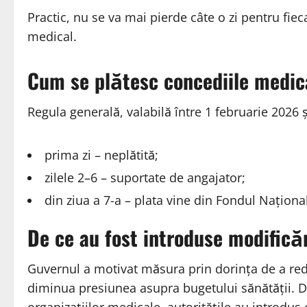
Practic, nu se va mai pierde câte o zi pentru fie
medical.
Cum se plătesc concediile medic
Regula generală, valabilă între 1 februarie 2026
prima zi – neplătită;
zilele 2–6 – suportate de angajator;
din ziua a 7-a – plata vine din Fondul Națion
De ce au fost introduse modificăr
Guvernul a motivat măsura prin dorința de a red
diminua presiunea asupra bugetului sănătății. Dup