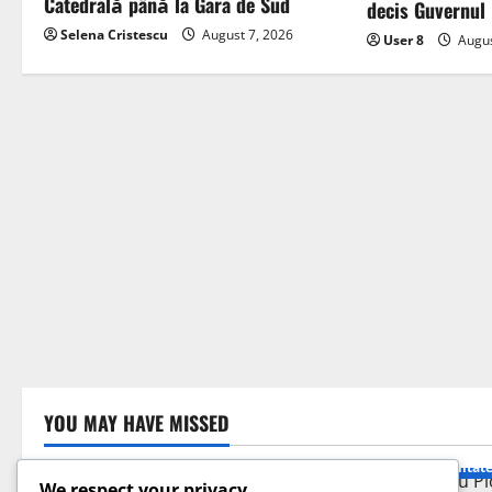
Catedrală până la Gara de Sud
decis Guvernul
Selena Cristescu
August 7, 2026
User 8
Augus
YOU MAY HAVE MISSED
Actualitat
public
We respect your privacy