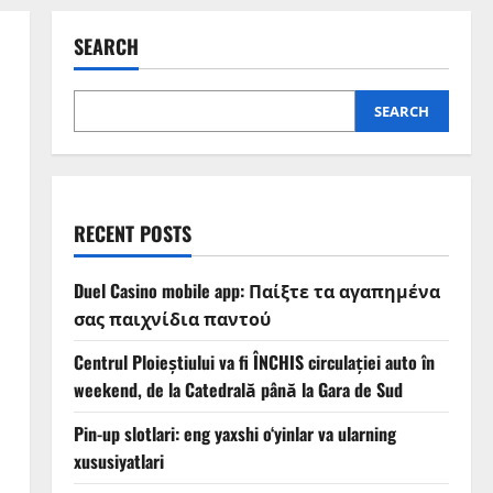
SEARCH
SEARCH
RECENT POSTS
Duel Casino mobile app: Παίξτε τα αγαπημένα
σας παιχνίδια παντού
Centrul Ploieștiului va fi ÎNCHIS circulației auto în
weekend, de la Catedrală până la Gara de Sud
Pin-up slotlari: eng yaxshi o‘yinlar va ularning
xususiyatlari