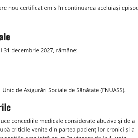
care nou certificat emis în continuarea aceluiași episo
ale
 și 31 decembrie 2027, rămâne:
al Unic de Asigurări Sociale de Sănătate (FNUASS).
ile
uce concediile medicale considerate abuzive și de a
ă criticile venite din partea pacienților cronici și a