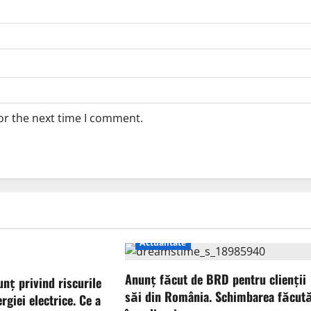
or the next time I comment.
Actualitate
Anunț făcut de BRD pentru clienții
unț privind riscurile
săi din România. Schimbarea făcut
rgiei electrice. Ce a