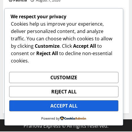
Patricia
August 7, 2026
We respect your privacy
Cookies help us improve your experience,
deliver personalized content, and analyze
traffic. You can choose which cookies to allow
by clicking
Customize
. Click
Accept All
to
consent or
Reject All
to decline non-essential
cookies.
Sanatate
CUSTOMIZE
Cum îți verifici sănătatea inimii acasă. Tensiunea
arterială care te trimite la medic. Dr. Monica Trofin-
REJECT ALL
Bănescu (Sanador): Sunt obiceiuri de bun-simț!
User 8
August 6, 2026
ACCEPT ALL
Powered by
Prahova Express © All rights reserved.