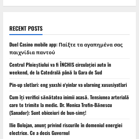
RECENT POSTS
Duel Casino mobile app: Παίξτε τα αγαπημένα σας
παιχνίδια παντού
Centrul Ploieștiului va fi ÎNCHIS circulației auto în
weekend, de la Catedrală până la Gara de Sud
Pin-up slotlari: eng yaxshi o‘yinlar va ularning xususiyatlari
Cum îți verifici sănătatea inimii acasă. Tensiunea arterială
care te trimite la medic. Dr. Monica Trofin-Bănescu
(Sanador): Sunt obiceiuri de bun-simț!
Ilie Bolojan, anunț privind riscurile în domeniul energiei
electrice. Ce a decis Guvernul