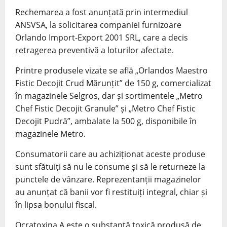
Rechemarea a fost anunțată prin intermediul
ANSVSA, la solicitarea companiei furnizoare
Orlando Import-Export 2001 SRL, care a decis
retragerea preventivă a loturilor afectate.
Printre produsele vizate se află „Orlandos Maestro
Fistic Decojit Crud Mărunțit” de 150 g, comercializat
în magazinele Selgros, dar și sortimentele „Metro
Chef Fistic Decojit Granule” și „Metro Chef Fistic
Decojit Pudră”, ambalate la 500 g, disponibile în
magazinele Metro.
Consumatorii care au achiziționat aceste produse
sunt sfătuiți să nu le consume și să le returneze la
punctele de vânzare. Reprezentanții magazinelor
au anunțat că banii vor fi restituiți integral, chiar și
în lipsa bonului fiscal.
Ocratoxina A este o substanță toxică produsă de