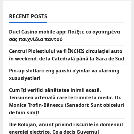
RECENT POSTS
Duel Casino mobile app: Παίξτε τα αγαπημένα
σας παιχνίδια παντού
Centrul Ploieștiului va fi ÎNCHIS circulației auto
în weekend, de la Catedrală până la Gara de Sud
Pin-up slotlari: eng yaxshi o‘yinlar va ularning
xususiyatlari
Cum îți verifici sănătatea inimii acasă.
Tensiunea arterială care te trimite la medic. Dr.
Monica Trofin-Bănescu (Sanador): Sunt obiceiuri
de bun-simț!
Ilie Bolojan, anunț privind riscurile în domeniul
energiei electrice. Ce a decis Guvernul