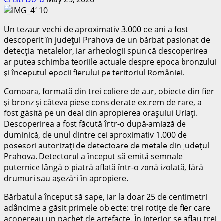
Un tezaur vechi de aproximativ 3.000 de ani a fost
descoperit în judeţul Prahova de un bărbat pasionat de
detecţia metalelor, iar arheologii spun că descoperirea
ar putea schimba teoriile actuale despre epoca bronzului
şi începutul epocii fierului pe teritoriul României.
Comoara, formată din trei coliere de aur, obiecte din fier
şi bronz şi câteva piese considerate extrem de rare, a
fost găsită pe un deal din apropierea oraşului Urlaţi.
Descoperirea a fost făcută într-o după-amiază de
duminică, de unul dintre cei aproximativ 1.000 de
posesori autorizaţi de detectoare de metale din judeţul
Prahova. Detectorul a început să emită semnale
puternice lângă o piatră aflată într-o zonă izolată, fără
drumuri sau aşezări în apropiere.
Bărbatul a început să sape, iar la doar 25 de centimetri
adâncime a găsit primele obiecte: trei rotiţe de fier care
acopereau un pachet de artefacte. În interior se aflau trei