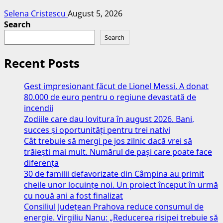
Selena Cristescu
August 5, 2026
Search
Search
Recent Posts
Gest impresionant făcut de Lionel Messi. A donat
80.000 de euro pentru o regiune devastată de
incendii
Zodiile care dau lovitura în august 2026. Bani,
succes și oportunități pentru trei nativi
Cât trebuie să mergi pe jos zilnic dacă vrei să
trăiești mai mult. Numărul de pași care poate face
diferența
30 de familii defavorizate din Câmpina au primit
cheile unor locuințe noi. Un proiect început în urmă
cu nouă ani a fost finalizat
Consiliul Județean Prahova reduce consumul de
energie. Virgiliu Nanu: „Reducerea risipei trebuie să