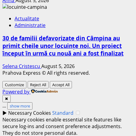
Anna
August 5, 2026
Actualitate
Administratie
30 de familii defavorizate din Câmpina au
primit cheile unor locuințe noi. Un proiect
început în urmă cu nouă ani a fost finalizat
Selena Cristescu
August 5, 2026
Prahova Express © All rights reserved.
Customize
Reject All
Accept All
Powered by
✖
...
show more
►
Necessary Cookies
Standard
Necessary cookies enable essential site features like
secure log-ins and consent preference adjustments.
They do not store personal data.