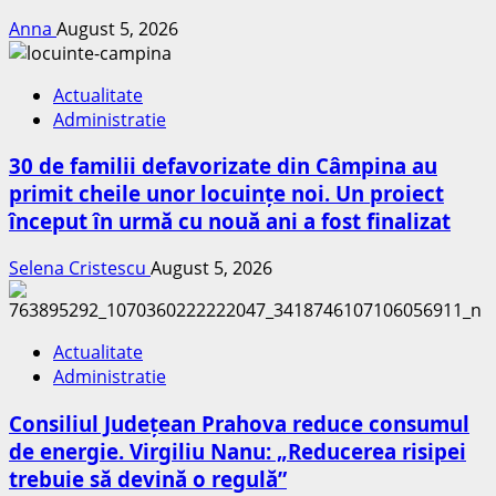
Anna
August 5, 2026
Actualitate
Administratie
30 de familii defavorizate din Câmpina au
primit cheile unor locuințe noi. Un proiect
început în urmă cu nouă ani a fost finalizat
Selena Cristescu
August 5, 2026
Actualitate
Administratie
Consiliul Județean Prahova reduce consumul
de energie. Virgiliu Nanu: „Reducerea risipei
trebuie să devină o regulă”