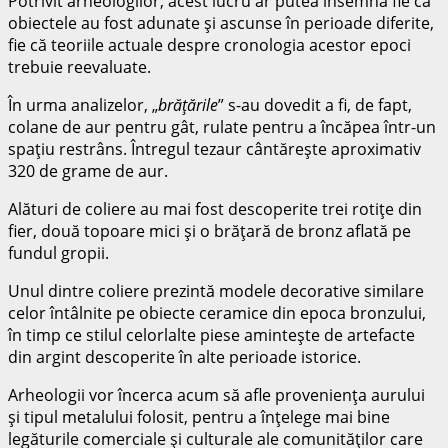
Potrivit arheologilor, acest lucru ar putea însemna fie că
obiectele au fost adunate şi ascunse în perioade diferite,
fie că teoriile actuale despre cronologia acestor epoci
trebuie reevaluate.
În urma analizelor, „
brăţările
” s-au dovedit a fi, de fapt,
colane de aur pentru gât, rulate pentru a încăpea într-un
spaţiu restrâns. Întregul tezaur cântăreşte aproximativ
320 de grame de aur.
Alături de coliere au mai fost descoperite trei rotiţe din
fier, două topoare mici şi o brăţară de bronz aflată pe
fundul gropii.
Unul dintre coliere prezintă modele decorative similare
celor întâlnite pe obiecte ceramice din epoca bronzului,
în timp ce stilul celorlalte piese aminteşte de artefacte
din argint descoperite în alte perioade istorice.
Arheologii vor încerca acum să afle provenienţa aurului
şi tipul metalului folosit, pentru a înţelege mai bine
legăturile comerciale şi culturale ale comunităţilor care