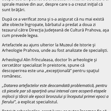
spirale masive din aur, despre care s-a crezut iniţial că
sunt brăţări.
După ce a verificat zona şi s-a asigurat că nu mai există
alte obiecte îngropate, bărbatul a predat a doua zi
tezaurul către Direcţia Judeţeană de Cultură Prahova, aşa
cum prevede legea.
Artefactele au ajuns ulterior la Muzeul de Istorie şi
Arheologie Prahova, unde au fost analizate de specialişti.
Arheologul Alin Frînculeasa, doctor în arheologie şi
cercetător specializat în preistorie, spune că
descoperirea este una „excepţională” pentru spaţiul
românesc.
„Datarea artefactelor este deocamdată problematică, pentru
că piesele par să aparţină unui interval care acoperă etapele
mijlocii şi târzii ale epocii bronzului şi începutul primei epoci a
fierului”
, a explicat specialistul.