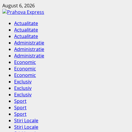
Skip
August 6, 2026
to
content
Primary
Actualitate
Menu
Actualitate
Actualitate
Administratie
Administratie
Administratie
Economic
Economic
Economic
Exclusiv
Exclusiv
Exclusiv
Sport
Sport
Sport
Stiri Locale
Stiri Locale