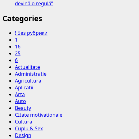
devină o regulă”
Categories
! Без рубрики
1
16
25
6
Actualitate
Administratie
Agricultura
Aplicatii
Arta
Auto
Beauty
CItate motivationale
Cultura
Cuplu & Sex
Design