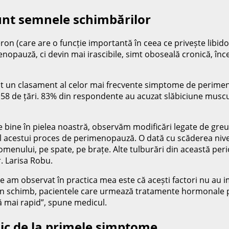
sunt semnele schimbărilor
 (care are o funcție importantă în ceea ce privește libidoul)
enopauză, ci devin mai irascibile, simt oboseală cronică, î
cmit un clasament al celor mai frecvente simptome de perime
158 de țări. 83% din respondente au acuzat slăbiciune muscul
rte bine în pielea noastră, observăm modificări legate de gr
 acestui proces de perimenopauză. O dată cu scăderea nivel
omenului, pe spate, pe brațe. Alte tulburări din această per
r. Larisa Robu.
 am observat în practica mea este că acești factori nu au im
n schimb, pacientele care urmează tratamente hormonale pentru
ă mai rapid”, spune medicul.
ic de la primele simptome