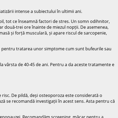
izării intense a subiectului în ultimii ani.
il, tot ce înseamnă factori de stres. Un somn odihnitor,
ar două-trei ore înainte de miezul nopții. De asemenea,
 masă și forță musculară, și apare riscul de sarcopenie,
ice pentru tratarea unor simptome cum sunt bufeurile sau
a vârsta de 40-45 de ani. Pentru a da aceste tratamente e
e risc. De pildă, deși osteoporoza este considerată o
uză se recomandă investigații în acest sens. Asta pentru că
a menopauzei. Recomandăm screening, măcar pentru a