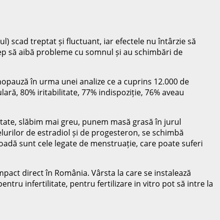
 scad treptat și fluctuant, iar efectele nu întârzie să
ncep să aibă probleme cu somnul și au schimbări de
nopauză în urma unei analize ce a cuprins 12.000 de
ară, 80% iritabilitate, 77% indispoziție, 76% aveau
eutate, slăbim mai greu, punem masă grasă în jurul
urilor de estradiol și de progesteron, se schimbă
ioadă sunt cele legate de menstruație, care poate suferi
pact direct în România. Vârsta la care se instalează
 infertilitate, pentru fertilizare in vitro pot să intre la