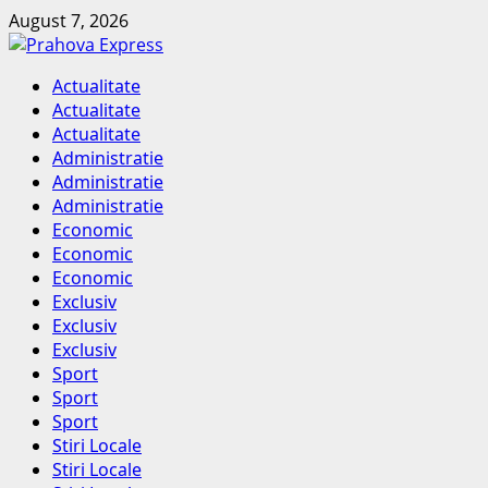
Skip
August 7, 2026
to
content
Primary
Actualitate
Menu
Actualitate
Actualitate
Administratie
Administratie
Administratie
Economic
Economic
Economic
Exclusiv
Exclusiv
Exclusiv
Sport
Sport
Sport
Stiri Locale
Stiri Locale