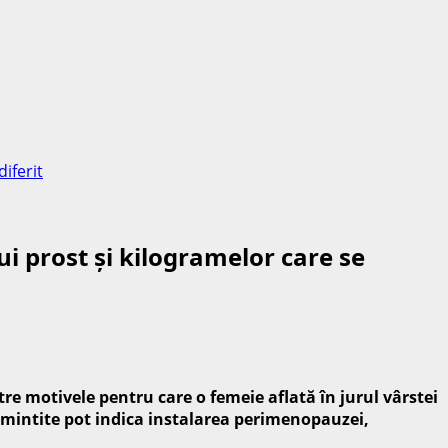
iferit
ui prost și kilogramelor care se
e motivele pentru care o femeie aflată în jurul vârstei
amintite pot indica instalarea perimenopauzei,