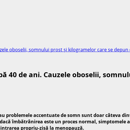
zele oboselii, somnului prost și kilogramelor care se depun d
pă 40 de ani. Cauzele oboselii, somnul
au problemele accentuate de somn sunt doar câteva dintr
ar dacă îmbătrânirea este un proces normal, simptomele 
de intrarea propriu-zisă la menopauză.