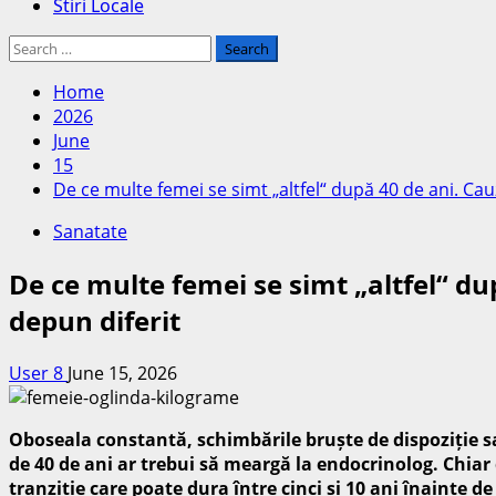
Stiri Locale
Search
for:
Home
2026
June
15
De ce multe femei se simt „altfel“ după 40 de ani. Cau
Sanatate
De ce multe femei se simt „altfel“ du
depun diferit
User 8
June 15, 2026
Oboseala constantă, schimbările bruște de dispoziție s
de 40 de ani ar trebui să meargă la endocrinolog. Chi
tranziție care poate dura între cinci și 10 ani înainte 