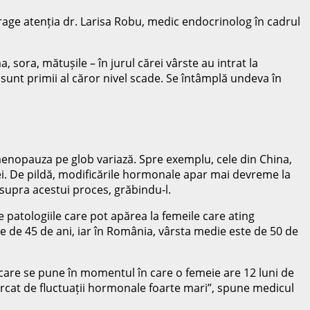
rage atenția dr. Larisa Robu, medic endocrinolog în cadrul
ora, mătușile – în jurul cărei vârste au intrat la
sunt primii al căror nivel scade. Se întâmplă undeva în
g menopauza pe glob variază. Spre exemplu, cele din China,
ei. De pildă, modificările hormonale apar mai devreme la
asupra acestui proces, grăbindu-l.
 patologiile care pot apărea la femeile care ating
 de 45 de ani, iar în România, vârsta medie este de 50 de
 care se pune în momentul în care o femeie are 12 luni de
cat de fluctuații hormonale foarte mari”, spune medicul