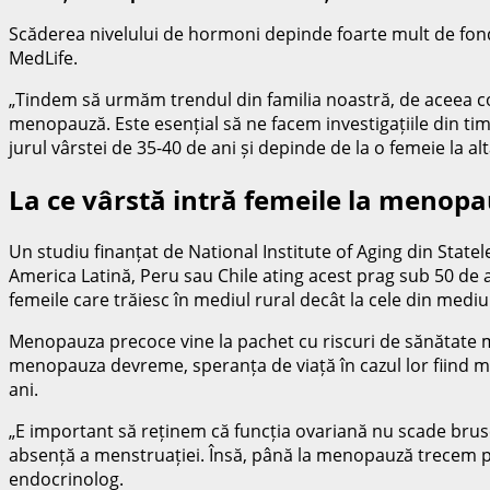
Scăderea nivelului de hormoni depinde foarte mult de fondu
MedLife.
„Tindem să urmăm trendul din familia noastră, de aceea con
menopauză. Este esențial să ne facem investigațiile din ti
jurul vârstei de 35-40 de ani și depinde de la o femeie la al
La ce vârstă intră femeile la menop
Un studiu finanțat de National Institute of Aging din State
America Latină, Peru sau Chile ating acest prag sub 50 de 
femeile care trăiesc în mediul rural decât la cele din mediu
Menopauza precoce vine la pachet cu riscuri de sănătate ma
menopauza devreme, speranța de viață în cazul lor fiind m
ani.
„E important să reținem că funcția ovariană nu scade brusc
absență a menstruației. Însă, până la menopauză trecem p
endocrinolog.