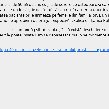
inere, de 50-55 de ani, cu grade severe de osteoporoză car
are de unde să știe dacă suferă sau nu, în absența unor inve
atea pacientelor le urmează pe femeile din familia lor. E un
când ne apropiem de pragul respectiv”, explică dr. Larisa Ro
i, se recomandă psihoterapia. „Dacă există deschidere din p
erapeut le poate învăța cum să depășească mai bine momentel
-dupa-40-de-ani-cauzele-oboselii-somnului-prost-si-kilogram