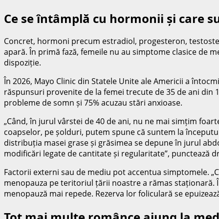
Ce se întâmplă cu hormonii și care 
Concret, hormoni precum estradiol, progesteron, testosteron
apară. În primă fază, femeile nu au simptome clasice de m
dispoziție.
În 2026, Mayo Clinic din Statele Unite ale Americii a înto
răspunsuri provenite de la femei trecute de 35 de ani din 
probleme de somn și 75% acuzau stări anxioase.
„Când, în jurul vârstei de 40 de ani, nu ne mai simțim foa
coapselor, pe șolduri, putem spune că suntem la începutul
distribuția masei grase și grăsimea se depune în jurul abd
modificări legate de cantitate și regularitate”, punctează d
Factorii externi sau de mediu pot accentua simptomele. „Ce
menopauza pe teritoriul țării noastre a rămas staționară. Î
menopauză mai repede. Rezerva lor foliculară se epuizeaz
Tot mai multe românce ajung la med