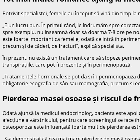
Potrivit specialistei, femeile au început să vină din timp la
„E un lucru bun. În primul rând, le îndrumăm spre corectare
spre exemplu, nu înseamnă doar să doarmă 7-8 ore pe noapt
este foarte important ca femeile, odată ce intră în perimeno
precum și de căderi, de fracturi”, explică specialista.
În prezent, nu există un tratament care să stopeze perime
transpirațiile, care pot fi prezente și în perimenopauză.
„Tratamentele hormonale se pot da și în perimenopauză dac
obligatorie ecografia de sân sau mamografia, precum și ec
Pierderea masei osoase și riscul de f
Odată ajunsă la medicul endocrinolog, pacienta este apoi di
afecțiune a vârstnicului, pentru care screeningul se face î
osteoporoza este influențată foarte mult de pierderea est
„S-a demonstrat că cea mai mare pierdere de masă osoasă