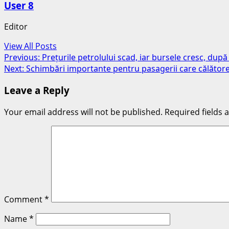
User 8
Editor
View All Posts
Post
Previous:
Prețurile petrolului scad, iar bursele cresc, du
Next:
Schimbări importante pentru pasagerii care călătore
navigation
Leave a Reply
Your email address will not be published.
Required fields
Comment
*
Name
*