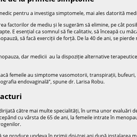
 medic pentru a investiga simptomele, mai ales datorită mediat
a factorilor de mediu și le sugerăm să elimine, pe cât posib
e. E esențial ca somnul să fie calitativ, să înceapă cu măc
pauză, să facă exerciții de forță. De la 40 de ani, se pierde
nopauza, dar medicii au la dispoziție alternative terapeut
ă femeile au simptome vasomotorii, transpirații, bufeuri, l
ografia endovaginală”, spune dr. Larisa Robu.
racturi
rijată către mai multe specialități, în urma unor evaluări d
ncepând cu vârsta de 65 de ani, la femeile intrate în menopa
rogenilor.
 se produce undeva în primii doi-trei ani după instalare