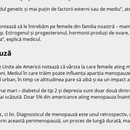
l genetic și mai puțin de factorii externi sau de mediu”, at
tează să le întrebăm pe femeile din familia noastră – mama, s
mp. Estrogenul și progesteronul, hormonii produși de ovare, 
ta”, explică medicul.
auză
le Unite ale Americii notează că vârsta la care femeile atin
ani. Mediul în care trăim poate influența apariția menopauz
l urban, în timp ce altitudinea pare să aibă și ea un impact 
i mari – diabetul de tip 2 și depresia sunt doar două dintre
ai scăzută. Doar 5% din americance ating menopauza înainte
, ci lin. Diagnosticul de menopauză este unul retrospectiv,
rin această perimenopauză, un proces de lungă durată, mar