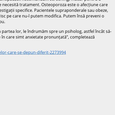
e necesită tratament. Osteoporoza este o afecțiune care
stigații specifice. Pacientele supraponderale sau obeze,
 risc pe care nu-l putem modifica. Putem însă preveni o
bu.
artea lor, le îndrumăm spre un psiholog, astfel încât să-
e în care simt anxietate pronunțată”, completează
elor-care-se-depun-diferit-2273994