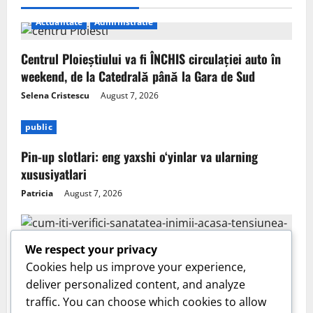
Actualitate
Administratie
Centrul Ploieștiului va fi ÎNCHIS circulației auto în
weekend, de la Catedrală până la Gara de Sud
Selena Cristescu
August 7, 2026
public
Pin-up slotlari: eng yaxshi o‘yinlar va ularning
xususiyatlari
Patricia
August 7, 2026
We respect your privacy
Cookies help us improve your experience,
Sanatate
deliver personalized content, and analyze
traffic. You can choose which cookies to allow
Cum îți verifici sănătatea inimii acasă. Tensiunea