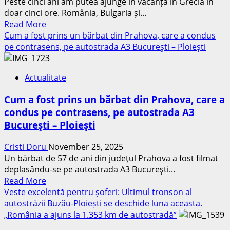
Peste cinci ani am putea ajunge în vacanță în Grecia în
doar cinci ore. România, Bulgaria și...
Read
Read More
more
Cum a fost prins un bărbat din Prahova, care a condus
about
pe contrasens, pe autostrada A3 Bucureşti – Ploieşti
În
câți
Actualitate
ani
ar
Cum a fost prins un bărbat din Prahova, care a
putea
condus pe contrasens, pe autostrada A3
românii
Bucureşti – Ploieşti
să
ajungă
Cristi Doru
November 25, 2025
în
Un bărbat de 57 de ani din judeţul Prahova a fost filmat
Grecia
deplasându-se pe autostrada A3 Bucureşti...
în
Read
Read More
doar
more
Veste excelentă pentru șoferi: Ultimul tronson al
cinci
about
autostrăzii Buzău-Ploiești se deschide luna aceasta.
ore.
Cum
„România a ajuns la 1.353 km de autostradă”
Acord
a
pentru