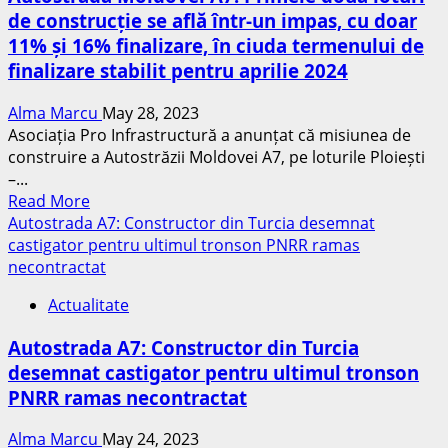
Brașov
de construcție se află într-un impas, cu doar
a
11% și 16% finalizare, în ciuda termenului de
primit
aprobarea
finalizare stabilit pentru aprilie 2024
necesară.
Aceasta
Alma Marcu
May 28, 2023
va
Asociația Pro Infrastructură a anunțat că misiunea de
fi
construire a Autostrăzii Moldovei A7, pe loturile Ploiești
compusă
–...
Read
dintr-
Read More
more
o
Autostrada A7: Constructor din Turcia desemnat
about
rețea
castigator pentru ultimul tronson PNRR ramas
Autostrada
de
necontractat
Moldovei
13
Actualitate
A7:
tuneluri
Primele
și
Autostrada A7: Constructor din Turcia
două
12
desemnat castigator pentru ultimul tronson
loturi
noduri
PNRR ramas necontractat
de
rutiere
construcție
Alma Marcu
May 24, 2023
se