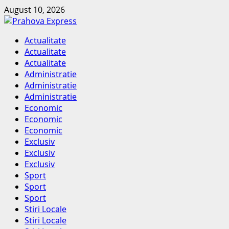
Skip
August 10, 2026
to
content
Primary
Actualitate
Menu
Actualitate
Actualitate
Administratie
Administratie
Administratie
Economic
Economic
Economic
Exclusiv
Exclusiv
Exclusiv
Sport
Sport
Sport
Stiri Locale
Stiri Locale