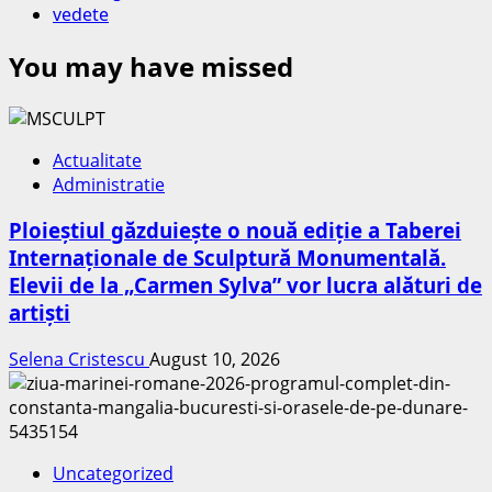
vedete
You may have missed
Actualitate
Administratie
Ploieștiul găzduiește o nouă ediție a Taberei
Internaționale de Sculptură Monumentală.
Elevii de la „Carmen Sylva” vor lucra alături de
artiști
Selena Cristescu
August 10, 2026
Uncategorized