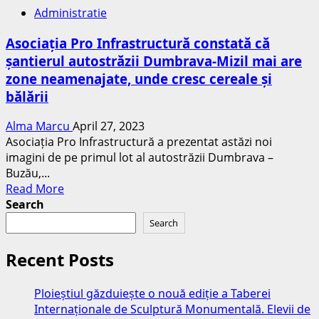
mașini
Administratie
s-
au
Asociația Pro Infrastructură constată că
făcut
șantierul autostrăzii Dumbrava-Mizil mai are
praf
zone neamenajate, unde cresc cereale și
pe
A1,
bălării
într-
o
Alma Marcu
April 27, 2023
coliziune
Asociația Pro Infrastructură a prezentat astăzi noi
în
imagini de pe primul lot al autostrăzii Dumbrava –
lanț:
Buzău,...
Read
traficul
Read More
more
e
Search
about
paralizat
Search
Asociația
de
Pro
cozi
Recent Posts
Infrastructură
de
constată
mașini
Ploieștiul găzduiește o nouă ediție a Taberei
că
Internaționale de Sculptură Monumentală. Elevii de
șantierul