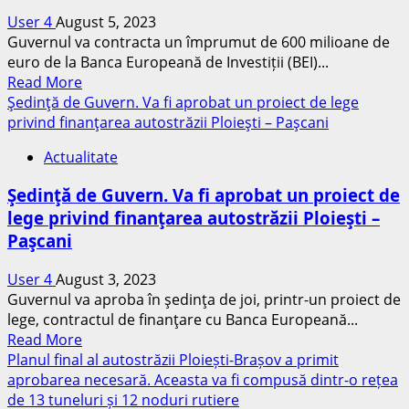
al
User 4
August 5, 2023
autostrăzii
Guvernul va contracta un împrumut de 600 milioane de
Buzău-
euro de la Banca Europeană de Investiții (BEI)...
Ploiești
Read
Read More
se
more
Şedinţă de Guvern. Va fi aprobat un proiect de lege
deschide
about
privind finanţarea autostrăzii Ploieşti – Paşcani
luna
România
aceasta.
Actualitate
va
„România
avea
a
Şedinţă de Guvern. Va fi aprobat un proiect de
o
ajuns
lege privind finanţarea autostrăzii Ploieşti –
nouă
la
Paşcani
autostradă:
1.353
Va
km
User 4
August 3, 2023
avea
de
Guvernul va aproba în şedinţa de joi, printr-un proiect de
peste
autostradă”
lege, contractul de finanţare cu Banca Europeană...
300
Read
Read More
de
more
Planul final al autostrăzii Ploiești-Brașov a primit
kilometri
about
aprobarea necesară. Aceasta va fi compusă dintr-o rețea
și
Şedinţă
de 13 tuneluri și 12 noduri rutiere
ar