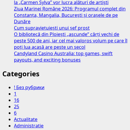
la „Carmen Sylva” vor lucra alături de artiști
autostrăzii
Ziua Marinei Române 2026: Programul complet din
Dumbrava-
Constanța, Mangalia, București și orașele de pe
Mizil
Dunăre
mai
Cum supraviețuiești unui șef prost
are
O bibliotecă din Ploiești „ascunde” cărți vechi de
zone
peste 500 de ani, iar cel mai valoros volum pe care îl
neamenajate,
poți lua acasă are peste un secol
unde
Candyland Casino Australia: top games, swift
cresc
payouts, and exciting bonuses
cereale
și
Categories
bălării
! Без рубрики
1
16
25
6
Actualitate
Administratie