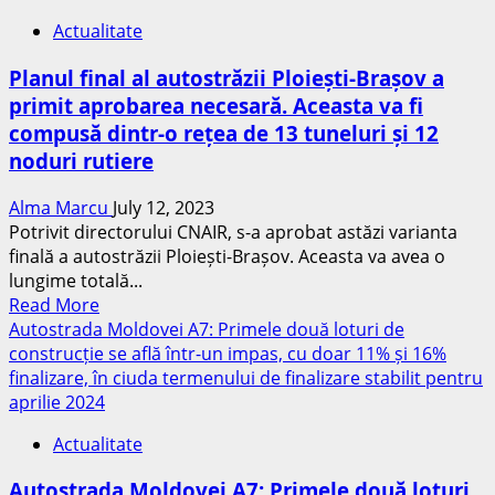
de
urma
Actualitate
Guvern.
să
Va
fie
Planul final al autostrăzii Ploiești-Brașov a
fi
gata
primit aprobarea necesară. Aceasta va fi
aprobat
în
compusă dintr-o rețea de 13 tuneluri și 12
un
2025
proiect
noduri rutiere
de
lege
Alma Marcu
July 12, 2023
privind
Potrivit directorului CNAIR, s-a aprobat astăzi varianta
finanţarea
finală a autostrăzii Ploiești-Brașov. Aceasta va avea o
autostrăzii
lungime totală...
Read
Ploieşti
Read More
more
–
Autostrada Moldovei A7: Primele două loturi de
about
Paşcani
construcție se află într-un impas, cu doar 11% și 16%
Planul
finalizare, în ciuda termenului de finalizare stabilit pentru
final
aprilie 2024
al
Actualitate
autostrăzii
Ploiești-
Autostrada Moldovei A7: Primele două loturi