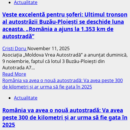
Actualitate
fost
o
prins
autostradă
Veste excelentă pentru șoferi: Ultimul tronson
un
de
al autostrăzii Buzău-Ploiești se deschide luna
bărbat
6
aceasta. „România a ajuns la 1.353 km de
din
miliarde
Prahova,
autostradă”
de
care
euro
a
Cristi Doru
November 11, 2025
condus
Asociația „Moldova Vrea Autostradă” a anunțat duminică,
pe
9 noiembrie, faptul că lotul 3 Buzău-Ploiești din
contrasens,
Autotrada A7...
Read
pe
Read More
more
autostrada
România va avea o nouă autostradă: Va avea peste 300
about
A3
de kilometri și ar urma să fie gata în 2025
Veste
Bucureşti
Actualitate
excelentă
–
pentru
Ploieşti
România va avea o nouă autostradă: Va avea
șoferi:
peste 300 de kilometri și ar urma să fie gata în
Ultimul
2025
tronson