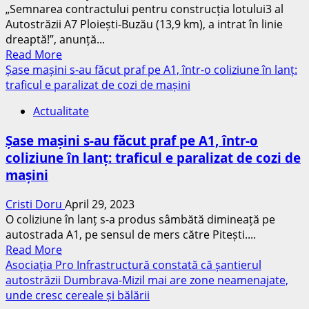
„Semnarea contractului pentru construcția lotului3 al
află
Autostrăzii A7 Ploiești-Buzău (13,9 km), a intrat în linie
într-
dreaptă!”, anunță...
un
Read
Read More
impas,
more
Șase mașini s-au făcut praf pe A1, într-o coliziune în lanț:
cu
about
traficul e paralizat de cozi de mașini
doar
Autostrada
11%
Actualitate
A7:
și
Constructor
16%
Șase mașini s-au făcut praf pe A1, într-o
din
finalizare,
coliziune în lanț: traficul e paralizat de cozi de
Turcia
în
mașini
desemnat
ciuda
castigator
termenului
Cristi Doru
April 29, 2023
pentru
de
O coliziune în lanț s-a produs sâmbătă dimineață pe
ultimul
finalizare
autostrada A1, pe sensul de mers către Pitești....
tronson
stabilit
Read
Read More
PNRR
pentru
more
Asociația Pro Infrastructură constată că șantierul
ramas
aprilie
about
autostrăzii Dumbrava-Mizil mai are zone neamenajate,
necontractat
2024
Șase
unde cresc cereale și bălării